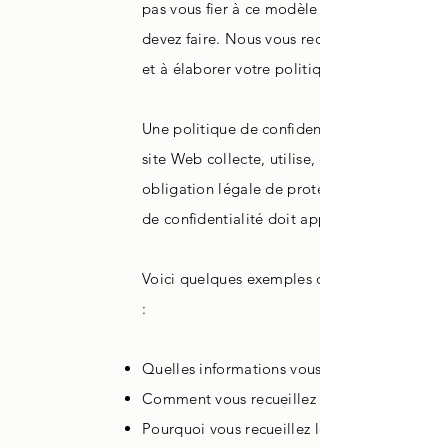
pas vous fier à ce modèle comme à un conse
devez faire. Nous vous recommandons de de
et à élaborer votre politique de protection d
Une politique de confidentialité est une déc
site Web collecte, utilise, divulgue et gère l
obligation légale de protéger la vie privée d'
de confidentialité doit apparaître sur toutes 
Voici quelques exemples de contenu que vous
:
Quelles informations vous recueillez
Comment vous recueillez les informations
Pourquoi vous recueillez les informations