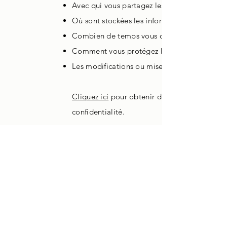
Avec qui vous partagez les informations
Où sont stockées les informations
Combien de temps vous conservez les infor
Comment vous protégez les informations
Les modifications ou mises à jour de la Polit
Cliquez ici
pour obtenir des informations plus
confidentialité.
27 rue de Rosiers
juan@delamadrid.fr
14000 CAEN